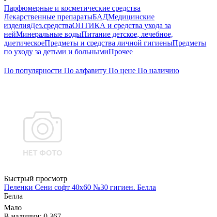
Парфюмерные и косметические средства
Лекарственные препараты
БАД
Медицинские
изделия
Дез.средства
ОПТИКА и средства ухода за
ней
Минеральные воды
Питание детское, лечебное,
диетическое
Предметы и средства личной гигиены
Предметы
по уходу за детьми и больными
Прочее
По популярности
По алфавиту
По цене
По наличию
Быстрый просмотр
Пеленки Сени софт 40х60 №30 гигиен. Белла
Белла
Мало
В наличии: 0.367