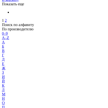
Показать еще
1
2
Поиск по алфавиту
По производителю
0–9
A–Z
А
Б
В
Г
Д
Е
Ж
З
И
Й
К
Л
М
Н
О
П