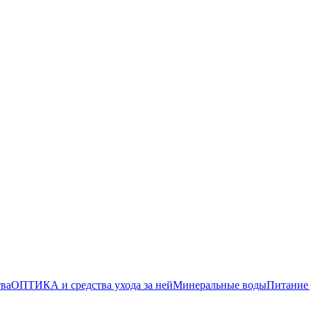
тва
ОПТИКА и средства ухода за ней
Минеральные воды
Питание 