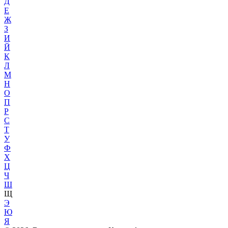
Д
Е
Ж
З
И
Й
К
Л
М
Н
О
П
Р
С
Т
У
Ф
Х
Ц
Ч
Ш
Щ
Э
Ю
Я