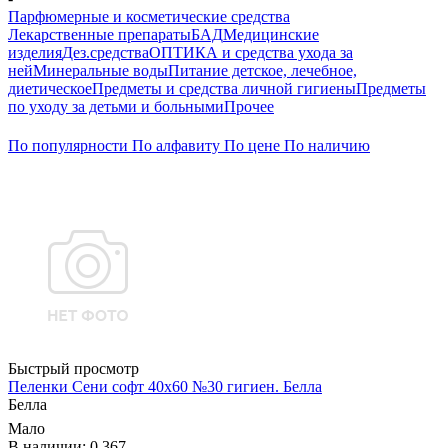
Парфюмерные и косметические средства
Лекарственные препараты
БАД
Медицинские
изделия
Дез.средства
ОПТИКА и средства ухода за
ней
Минеральные воды
Питание детское, лечебное,
диетическое
Предметы и средства личной гигиены
Предметы
по уходу за детьми и больными
Прочее
По популярности
По алфавиту
По цене
По наличию
Быстрый просмотр
Пеленки Сени софт 40х60 №30 гигиен. Белла
Белла
Мало
В наличии: 0.367