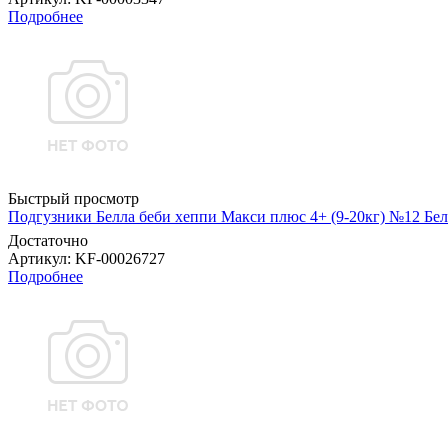
Подробнее
Быстрый просмотр
Подгузники Белла беби хеппи Макси плюс 4+ (9-20кг) №12 Бел
Достаточно
Артикул
: KF-00026727
Подробнее