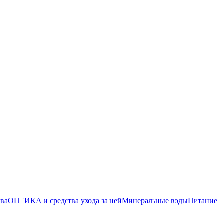
тва
ОПТИКА и средства ухода за ней
Минеральные воды
Питание 