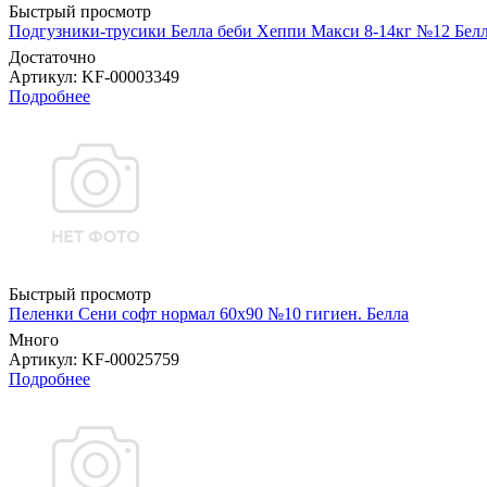
Быстрый просмотр
Подгузники-трусики Белла беби Хеппи Макси 8-14кг №12 Бел
Достаточно
Артикул
: KF-00003349
Подробнее
Быстрый просмотр
Пеленки Сени софт нормал 60х90 №10 гигиен. Белла
Много
Артикул
: KF-00025759
Подробнее