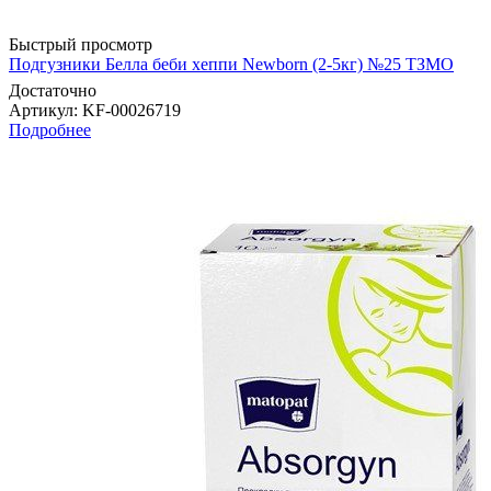
Быстрый просмотр
Подгузники Белла беби хеппи Newborn (2-5кг) №25 ТЗМО
Достаточно
Артикул
: KF-00026719
Подробнее