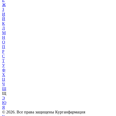
Е
Ж
З
И
Й
К
Л
М
Н
О
П
Р
С
Т
У
Ф
Х
Ц
Ч
Ш
Щ
Э
Ю
Я
© 2026. Все права защищены Курганфармация