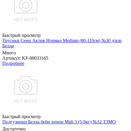
Быстрый просмотр
Трусики Сени Актив Нормал Medium (80-110см) №30 д/взр
Белла
Много
Артикул
: KF-00033165
Подробнее
Быстрый просмотр
Подгузники Белла беби хеппи Midi 3 (5-9кг) №32 ТЗМО
Достаточно