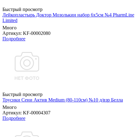
Быстрый просмотр
Лейкопластырь Доктор Мозолькин набор 6х5см №4 PharmLine
Limited
Много
Артикул
: KF-00002080
Подробнее
Быстрый просмотр
Трусики Сени Актив Medium (80-110см) №10 д/взр Белла
Много
Артикул
: KF-00004307
Подробнее