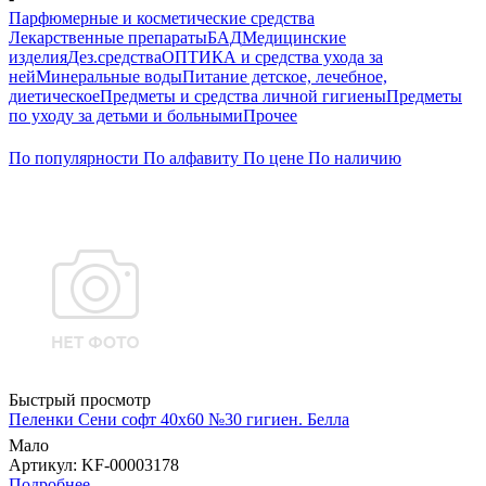
Парфюмерные и косметические средства
Лекарственные препараты
БАД
Медицинские
изделия
Дез.средства
ОПТИКА и средства ухода за
ней
Минеральные воды
Питание детское, лечебное,
диетическое
Предметы и средства личной гигиены
Предметы
по уходу за детьми и больными
Прочее
По популярности
По алфавиту
По цене
По наличию
Быстрый просмотр
Пеленки Сени софт 40х60 №30 гигиен. Белла
Мало
Артикул
: KF-00003178
Подробнее