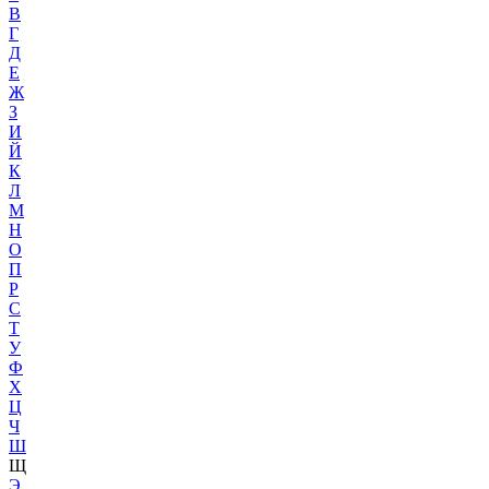
В
Г
Д
Е
Ж
З
И
Й
К
Л
М
Н
О
П
Р
С
Т
У
Ф
Х
Ц
Ч
Ш
Щ
Э