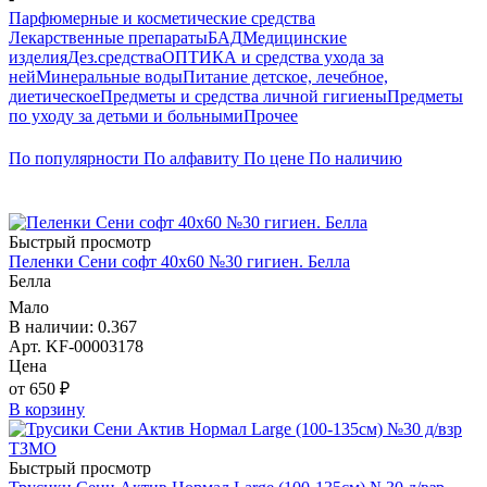
Парфюмерные и косметические средства
Лекарственные препараты
БАД
Медицинские
изделия
Дез.средства
ОПТИКА и средства ухода за
ней
Минеральные воды
Питание детское, лечебное,
диетическое
Предметы и средства личной гигиены
Предметы
по уходу за детьми и больными
Прочее
По популярности
По алфавиту
По цене
По наличию
Быстрый просмотр
Пеленки Сени софт 40х60 №30 гигиен. Белла
Белла
Мало
В наличии: 0.367
Арт. KF-00003178
Цена
от 650 ₽
В корзину
Быстрый просмотр