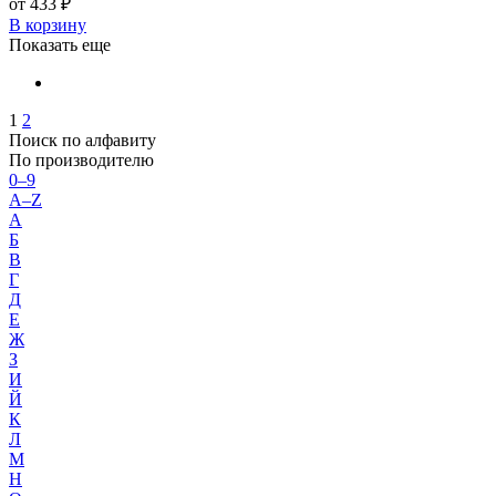
от 433 ₽
В корзину
Показать еще
1
2
Поиск по алфавиту
По производителю
0–9
A–Z
А
Б
В
Г
Д
Е
Ж
З
И
Й
К
Л
М
Н