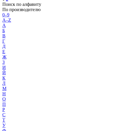
Поиск по алфавиту
По производителю
0–9
A–Z
А
Б
В
Г
Д
Е
Ж
З
И
Й
К
Л
М
Н
О
П
Р
С
Т
У
Ф