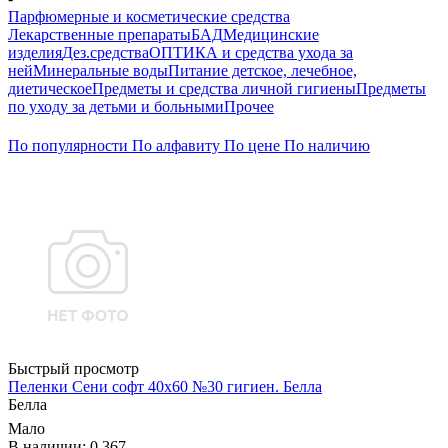
Парфюмерные и косметические средства
Лекарственные препараты
БАД
Медицинские
изделия
Дез.средства
ОПТИКА и средства ухода за
ней
Минеральные воды
Питание детское, лечебное,
диетическое
Предметы и средства личной гигиены
Предметы
по уходу за детьми и больными
Прочее
По популярности
По алфавиту
По цене
По наличию
Быстрый просмотр
Пеленки Сени софт 40х60 №30 гигиен. Белла
Белла
Мало
В наличии: 0.367