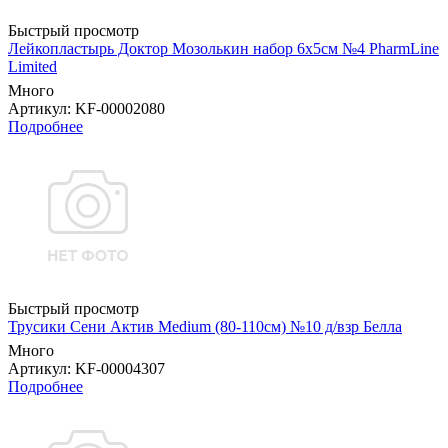
Быстрый просмотр
Лейкопластырь Доктор Мозолькин набор 6х5см №4 PharmLine
Limited
Много
Артикул
: KF-00002080
Подробнее
Быстрый просмотр
Трусики Сени Актив Medium (80-110см) №10 д/взр Белла
Много
Артикул
: KF-00004307
Подробнее