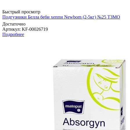
Быстрый просмотр
Подгузники Белла беби хеппи Newborn (2-5кг) №25 ТЗМО
Достаточно
Артикул
: KF-00026719
Подробнее