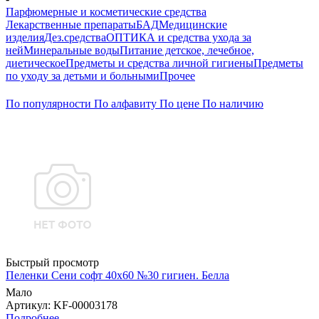
Парфюмерные и косметические средства
Лекарственные препараты
БАД
Медицинские
изделия
Дез.средства
ОПТИКА и средства ухода за
ней
Минеральные воды
Питание детское, лечебное,
диетическое
Предметы и средства личной гигиены
Предметы
по уходу за детьми и больными
Прочее
По популярности
По алфавиту
По цене
По наличию
Быстрый просмотр
Пеленки Сени софт 40х60 №30 гигиен. Белла
Мало
Артикул
: KF-00003178
Подробнее