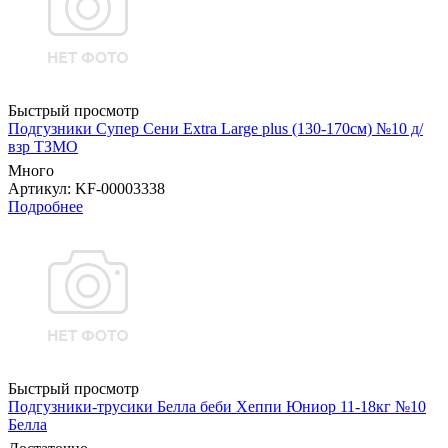
Быстрый просмотр
Подгузники Супер Сени Extra Large plus (130-170см) №10 д/
взр ТЗМО
Много
Артикул
: KF-00003338
Подробнее
Быстрый просмотр
Подгузники-трусики Белла беби Хеппи Юниор 11-18кг №10
Белла