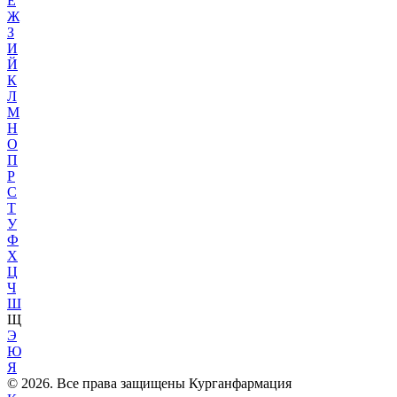
Е
Ж
З
И
Й
К
Л
М
Н
О
П
Р
С
Т
У
Ф
Х
Ц
Ч
Ш
Щ
Э
Ю
Я
© 2026. Все права защищены Курганфармация