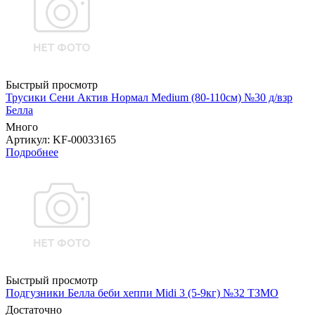
Быстрый просмотр
Трусики Сени Актив Нормал Medium (80-110см) №30 д/взр
Белла
Много
Артикул
: KF-00033165
Подробнее
Быстрый просмотр
Подгузники Белла беби хеппи Midi 3 (5-9кг) №32 ТЗМО
Достаточно