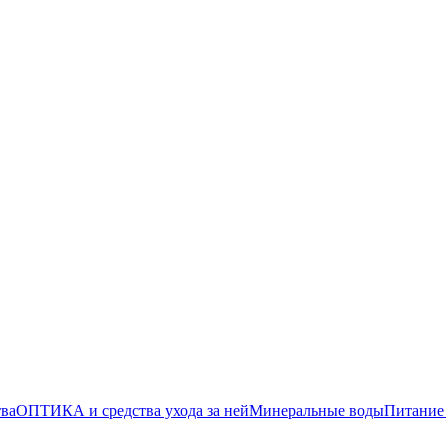
тва
ОПТИКА и средства ухода за ней
Минеральные воды
Питание 