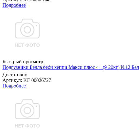
Подробнее
Быстрый просмотр
Подгузники Белла беби хеппи Макси плюс 4+ (9-20кг) №12 Бел
Достаточно
Артикул
: KF-00026727
Подробнее