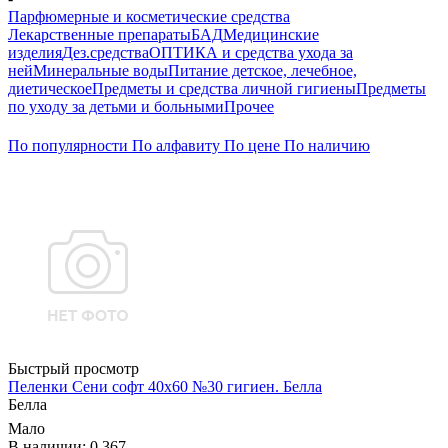
Парфюмерные и косметические средства
Лекарственные препараты
БАД
Медицинские
изделия
Дез.средства
ОПТИКА и средства ухода за
ней
Минеральные воды
Питание детское, лечебное,
диетическое
Предметы и средства личной гигиены
Предметы
по уходу за детьми и больными
Прочее
По популярности
По алфавиту
По цене
По наличию
Быстрый просмотр
Пеленки Сени софт 40х60 №30 гигиен. Белла
Белла
Мало
В наличии: 0.367