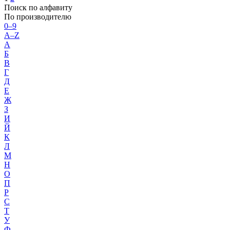
Поиск по алфавиту
По производителю
0–9
A–Z
А
Б
В
Г
Д
Е
Ж
З
И
Й
К
Л
М
Н
О
П
Р
С
Т
У
Ф