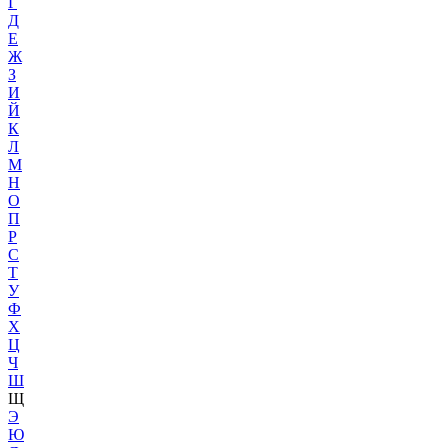
Г
Д
Е
Ж
З
И
Й
К
Л
М
Н
О
П
Р
С
Т
У
Ф
Х
Ц
Ч
Ш
Щ
Э
Ю