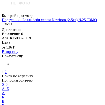
Быстрый просмотр
Подгузники Белла беби хеппи Newborn (2-5кг) №25 ТЗМО
ТЗМО
Достаточно
В наличии: 6
Арт. KF-00026719
Цена
от 536 ₽
В корзину
Показать еще
1
2
Поиск по алфавиту
По производителю
0–9
A–Z
А
Б
В