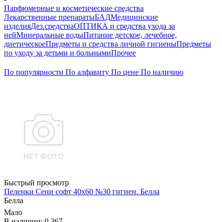
Парфюмерные и косметические средства
Лекарственные препараты
БАД
Медицинские
изделия
Дез.средства
ОПТИКА и средства ухода за
ней
Минеральные воды
Питание детское, лечебное,
диетическое
Предметы и средства личной гигиены
Предметы
по уходу за детьми и больными
Прочее
По популярности
По алфавиту
По цене
По наличию
Быстрый просмотр
Пеленки Сени софт 40х60 №30 гигиен. Белла
Белла
Мало
В наличии: 0.367