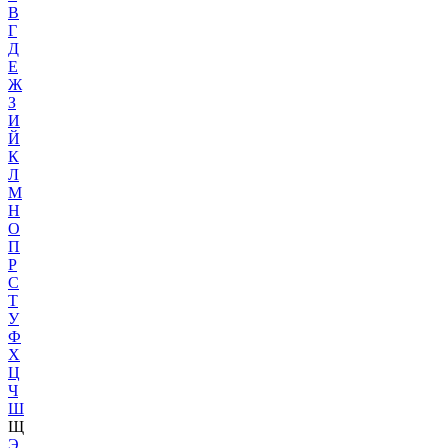
В
Г
Д
Е
Ж
З
И
Й
К
Л
М
Н
О
П
Р
С
Т
У
Ф
Х
Ц
Ч
Ш
Щ
Э