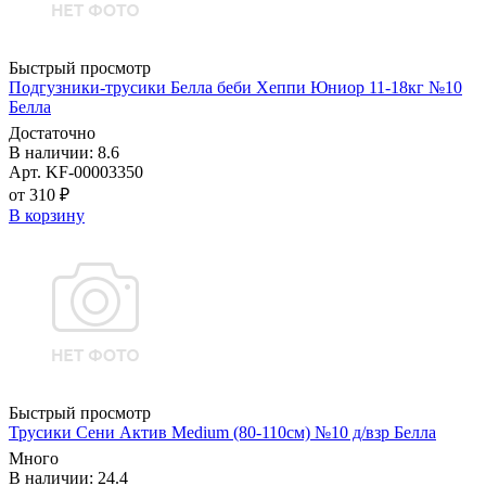
Быстрый просмотр
Подгузники-трусики Белла беби Хеппи Юниор 11-18кг №10
Белла
Достаточно
В наличии: 8.6
Арт. KF-00003350
от 310 ₽
В корзину
Быстрый просмотр
Трусики Сени Актив Medium (80-110см) №10 д/взр Белла
Много
В наличии: 24.4