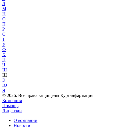
Л
М
Н
О
П
Р
С
Т
У
Ф
Х
Ц
Ч
Ш
Щ
Э
Ю
Я
© 2026. Все права защищены Курганфармация
Компания
Помощь
Лицензии
О компании
Новости