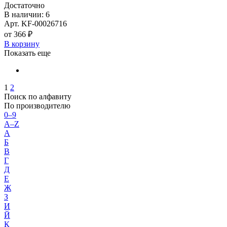
Достаточно
В наличии: 6
Арт. KF-00026716
от 366 ₽
В корзину
Показать еще
1
2
Поиск по алфавиту
По производителю
0–9
A–Z
А
Б
В
Г
Д
Е
Ж
З
И
Й
К