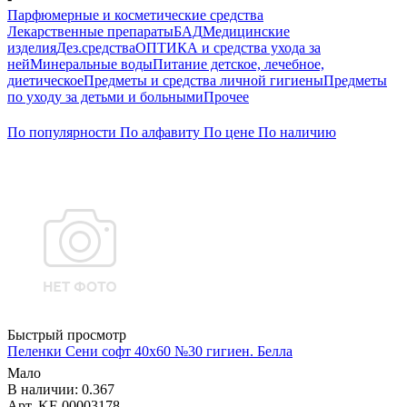
Парфюмерные и косметические средства
Лекарственные препараты
БАД
Медицинские
изделия
Дез.средства
ОПТИКА и средства ухода за
ней
Минеральные воды
Питание детское, лечебное,
диетическое
Предметы и средства личной гигиены
Предметы
по уходу за детьми и больными
Прочее
По популярности
По алфавиту
По цене
По наличию
Быстрый просмотр
Пеленки Сени софт 40х60 №30 гигиен. Белла
Мало
В наличии: 0.367
Арт. KF-00003178