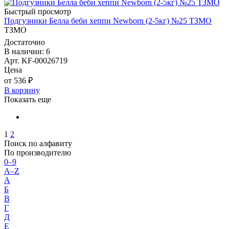
Быстрый просмотр
Подгузники Белла беби хеппи Newborn (2-5кг) №25 ТЗМО
ТЗМО
Достаточно
В наличии: 6
Арт. KF-00026719
Цена
от 536 ₽
В корзину
Показать еще
1
2
Поиск по алфавиту
По производителю
0–9
A–Z
А
Б
В
Г
Д
Е