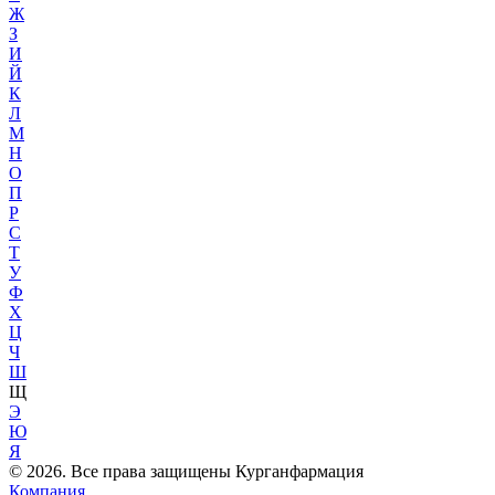
Ж
З
И
Й
К
Л
М
Н
О
П
Р
С
Т
У
Ф
Х
Ц
Ч
Ш
Щ
Э
Ю
Я
© 2026. Все права защищены Курганфармация
Компания