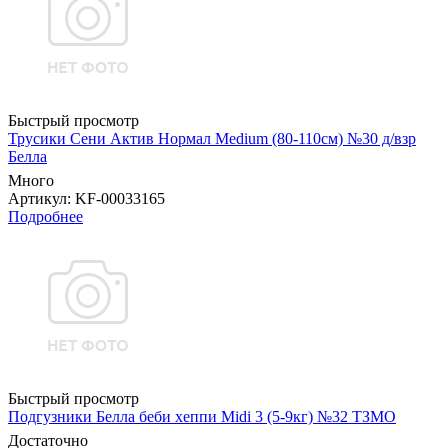
Быстрый просмотр
Трусики Сени Актив Нормал Medium (80-110см) №30 д/взр
Белла
Много
Артикул
: KF-00033165
Подробнее
Быстрый просмотр
Подгузники Белла беби хеппи Midi 3 (5-9кг) №32 ТЗМО
Достаточно