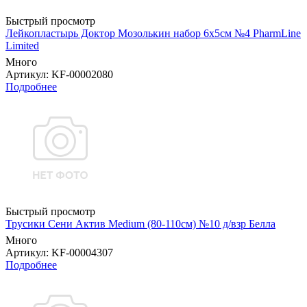
Быстрый просмотр
Лейкопластырь Доктор Мозолькин набор 6х5см №4 PharmLine
Limited
Много
Артикул
: KF-00002080
Подробнее
Быстрый просмотр
Трусики Сени Актив Medium (80-110см) №10 д/взр Белла
Много
Артикул
: KF-00004307
Подробнее