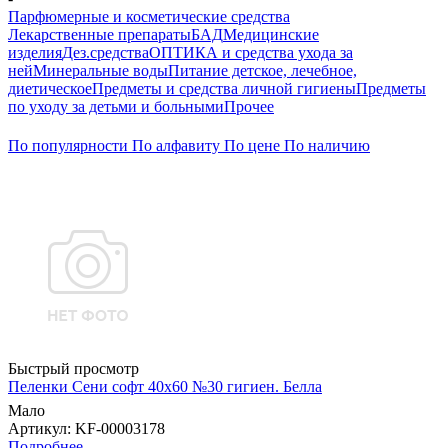
Парфюмерные и косметические средства
Лекарственные препараты
БАД
Медицинские
изделия
Дез.средства
ОПТИКА и средства ухода за
ней
Минеральные воды
Питание детское, лечебное,
диетическое
Предметы и средства личной гигиены
Предметы
по уходу за детьми и больными
Прочее
По популярности
По алфавиту
По цене
По наличию
Быстрый просмотр
Пеленки Сени софт 40х60 №30 гигиен. Белла
Мало
Артикул
: KF-00003178
Подробнее