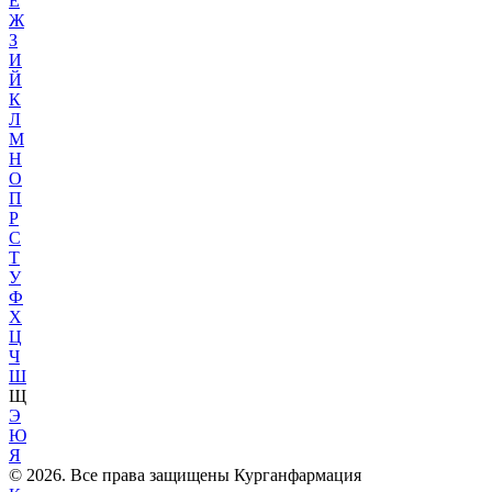
Е
Ж
З
И
Й
К
Л
М
Н
О
П
Р
С
Т
У
Ф
Х
Ц
Ч
Ш
Щ
Э
Ю
Я
© 2026. Все права защищены Курганфармация