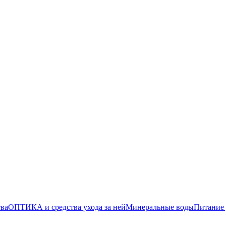
тва
ОПТИКА и средства ухода за ней
Минеральные воды
Питание 