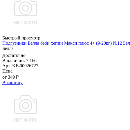
Быстрый просмотр
Подгузники Белла беби хеппи Макси плюс 4+ (9-20кг) №12 Бел
Белла
Достаточно
В наличии: 7.166
Арт. KF-00026727
Цена
от 349 ₽
В корзину