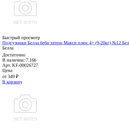
Быстрый просмотр
Подгузники Белла беби хеппи Макси плюс 4+ (9-20кг) №12 Бел
Белла
Достаточно
В наличии: 7.166
Арт. KF-00026727
Цена
от 349 ₽
В корзину