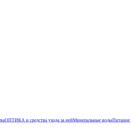
тва
ОПТИКА и средства ухода за ней
Минеральные воды
Питание 