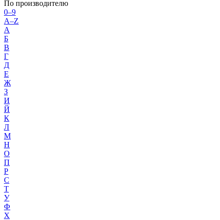
По производителю
0–9
A–Z
А
Б
В
Г
Д
Е
Ж
З
И
Й
К
Л
М
Н
О
П
Р
С
Т
У
Ф
Х