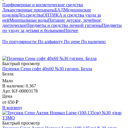
Парфюмерные и косметические средства
Лекарственные препараты
БАД
Медицинские
изделия
Дез.средства
ОПТИКА и средства ухода за
ней
Минеральные воды
Питание детское, лечебное,
диетическое
Предметы и средства личной гигиены
Предметы
по уходу за детьми и больными
Прочее
По популярности
По алфавиту
По цене
По наличию
Быстрый просмотр
Пеленки Сени софт 40х60 №30 гигиен. Белла
Белла
Мало
В наличии: 0.367
Арт. KF-00003178
Цена
от 650 ₽
В корзину
Быстрый просмотр