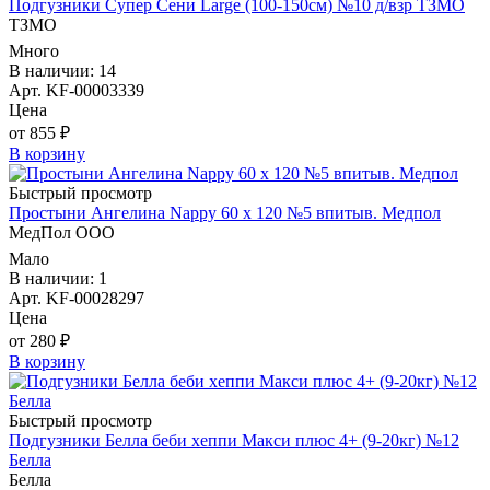
Подгузники Супер Сени Large (100-150см) №10 д/взр ТЗМО
ТЗМО
Много
В наличии: 14
Арт. KF-00003339
Цена
от 855 ₽
В корзину
Быстрый просмотр
Простыни Ангелина Nappy 60 х 120 №5 впитыв. Медпол
МедПол ООО
Мало
В наличии: 1
Арт. KF-00028297
Цена
от 280 ₽
В корзину
Быстрый просмотр
Подгузники Белла беби хеппи Макси плюс 4+ (9-20кг) №12
Белла
Белла