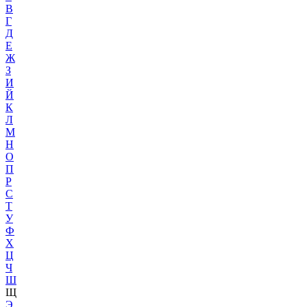
В
Г
Д
Е
Ж
З
И
Й
К
Л
М
Н
О
П
Р
С
Т
У
Ф
Х
Ц
Ч
Ш
Щ
Э