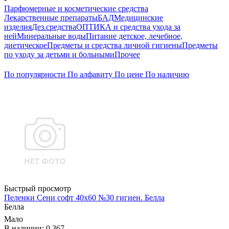
Парфюмерные и косметические средства
Лекарственные препараты
БАД
Медицинские
изделия
Дез.средства
ОПТИКА и средства ухода за
ней
Минеральные воды
Питание детское, лечебное,
диетическое
Предметы и средства личной гигиены
Предметы
по уходу за детьми и больными
Прочее
По популярности
По алфавиту
По цене
По наличию
Быстрый просмотр
Пеленки Сени софт 40х60 №30 гигиен. Белла
Белла
Мало
В наличии: 0.367