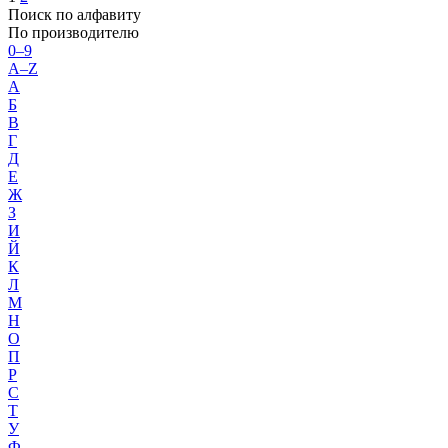
Поиск по алфавиту
По производителю
0–9
A–Z
А
Б
В
Г
Д
Е
Ж
З
И
Й
К
Л
М
Н
О
П
Р
С
Т
У
Ф