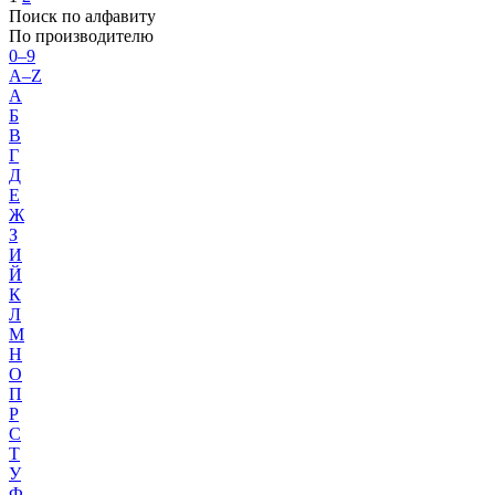
Поиск по алфавиту
По производителю
0–9
A–Z
А
Б
В
Г
Д
Е
Ж
З
И
Й
К
Л
М
Н
О
П
Р
С
Т
У
Ф