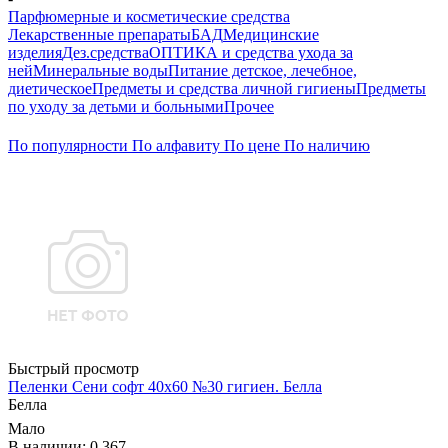
Парфюмерные и косметические средства
Лекарственные препараты
БАД
Медицинские
изделия
Дез.средства
ОПТИКА и средства ухода за
ней
Минеральные воды
Питание детское, лечебное,
диетическое
Предметы и средства личной гигиены
Предметы
по уходу за детьми и больными
Прочее
По популярности
По алфавиту
По цене
По наличию
Быстрый просмотр
Пеленки Сени софт 40х60 №30 гигиен. Белла
Белла
Мало
В наличии: 0.367