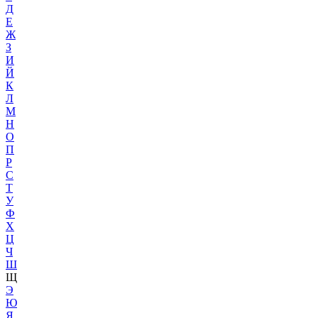
Д
Е
Ж
З
И
Й
К
Л
М
Н
О
П
Р
С
Т
У
Ф
Х
Ц
Ч
Ш
Щ
Э
Ю
Я