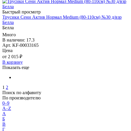
Быстрый просмотр
Трусики Сени Актив Нормал Medium (80-110см) №30 д/взр
Белла
Белла
Много
В наличии: 17.3
Арт. KF-00033165
Цена
от 2 015 ₽
В корзину
Показать еще
1
2
Поиск по алфавиту
По производителю
0–9
A–Z
А
Б
В
Г