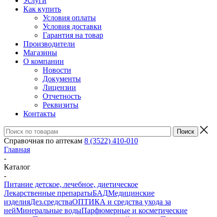
Услуги
Как купить
Условия оплаты
Условия доставки
Гарантия на товар
Производители
Магазины
О компании
Новости
Документы
Лицензии
Отчетность
Реквизиты
Контакты
Справочная по аптекам
8 (3522) 410-010
Главная
-
Каталог
-
Питание детское, лечебное, диетическое
Лекарственные препараты
БАД
Медицинские
изделия
Дез.средства
ОПТИКА и средства ухода за
ней
Минеральные воды
Парфюмерные и косметические