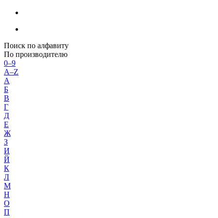
Поиск по алфавиту
По производителю
0–9
A–Z
А
Б
В
Г
Д
Е
Ж
З
И
Й
К
Л
М
Н
О
П