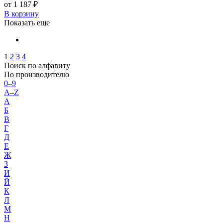
от 1 187 ₽
В корзину
Показать еще
1
2
3
4
Поиск по алфавиту
По производителю
0–9
A–Z
А
Б
В
Г
Д
Е
Ж
З
И
Й
К
Л
М
Н