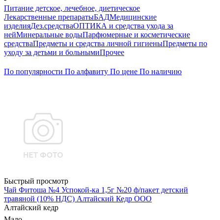
Питание детское, лечебное, диетическое
Лекарственные препараты
БАД
Медицинские
изделия
Дез.средства
ОПТИКА и средства ухода за
ней
Минеральные воды
Парфюмерные и косметические
средства
Предметы и средства личной гигиены
Предметы по
уходу за детьми и больными
Прочее
По популярности
По алфавиту
По цене
По наличию
Быстрый просмотр
Чай Фитоша №4 Успокой-ка 1,5г №20 ф/пакет детский
травяной (10% НДС) Алтайский Кедр ООО
Алтайский кедр
Мало