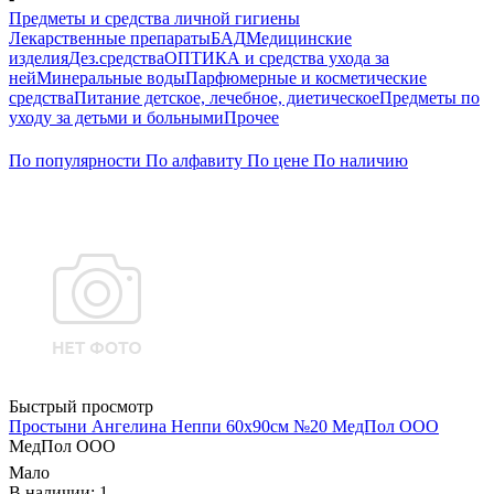
Предметы и средства личной гигиены
Лекарственные препараты
БАД
Медицинские
изделия
Дез.средства
ОПТИКА и средства ухода за
ней
Минеральные воды
Парфюмерные и косметические
средства
Питание детское, лечебное, диетическое
Предметы по
уходу за детьми и больными
Прочее
По популярности
По алфавиту
По цене
По наличию
Быстрый просмотр
Простыни Ангелина Неппи 60х90см №20 МедПол ООО
МедПол ООО
Мало
В наличии: 1