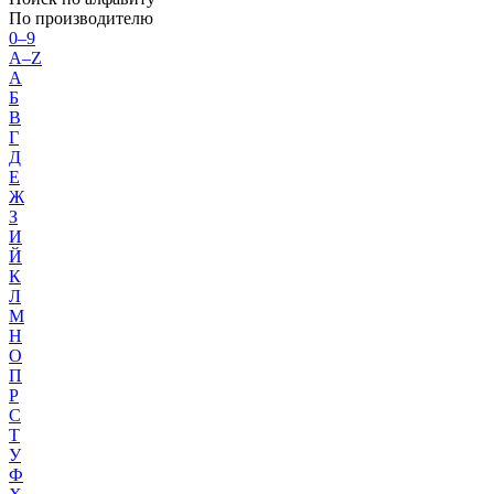
По производителю
0–9
A–Z
А
Б
В
Г
Д
Е
Ж
З
И
Й
К
Л
М
Н
О
П
Р
С
Т
У
Ф