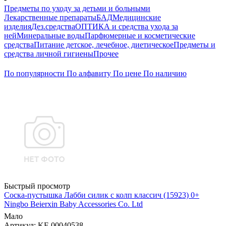
Предметы по уходу за детьми и больными
Лекарственные препараты
БАД
Медицинские
изделия
Дез.средства
ОПТИКА и средства ухода за
ней
Минеральные воды
Парфюмерные и косметические
средства
Питание детское, лечебное, диетическое
Предметы и
средства личной гигиены
Прочее
По популярности
По алфавиту
По цене
По наличию
Быстрый просмотр
Соска-пустышка Лабби силик с колп классич (15923) 0+
Ningbo Beierxin Baby Accessories Co. Ltd
Мало
Артикул
: KF-00040538