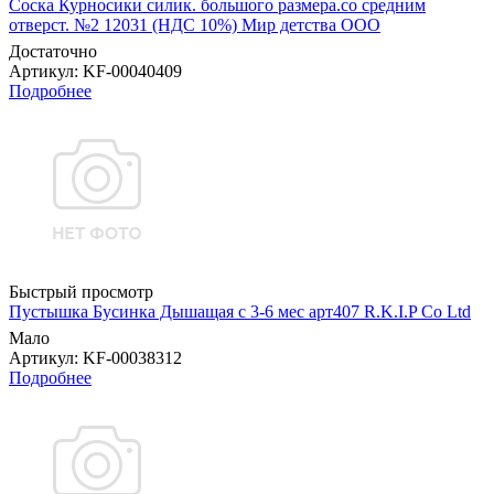
Соска Курносики силик. большого размера.со средним
отверст. №2 12031 (НДС 10%) Мир детства ООО
Достаточно
Артикул
: KF-00040409
Подробнее
Быстрый просмотр
Пустышка Бусинка Дышащая с 3-6 мес арт407 R.K.I.P Co Ltd
Мало
Артикул
: KF-00038312
Подробнее