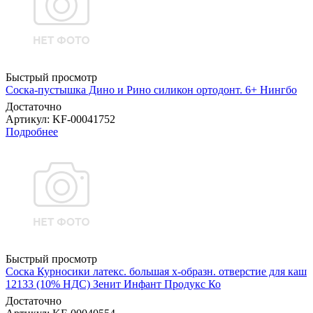
Быстрый просмотр
Соска-пустышка Дино и Рино силикон ортодонт. 6+ Нингбо
Достаточно
Артикул
: KF-00041752
Подробнее
Быстрый просмотр
Соска Курносики латекс. большая х-образн. отверстие для каш
12133 (10% НДС) Зенит Инфант Продукс Ко
Достаточно