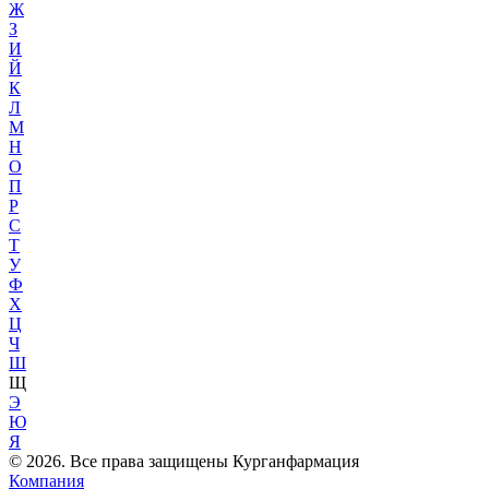
Ж
З
И
Й
К
Л
М
Н
О
П
Р
С
Т
У
Ф
Х
Ц
Ч
Ш
Щ
Э
Ю
Я
© 2026. Все права защищены Курганфармация
Компания