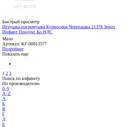
Быстрый просмотр
Игрушка-погремушка Курносики Черепашка 21378 Зенит
Инфант Продукс Ко НДС
Мало
Артикул
: KF-00013577
Подробнее
Показать еще
1
2
3
Поиск по алфавиту
По производителю
0–9
A–Z
А
Б
В
Г
Д
Е