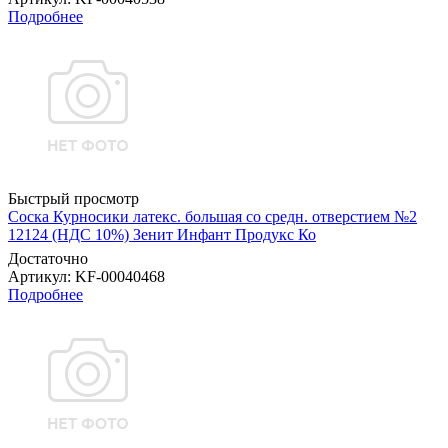
Подробнее
Быстрый просмотр
Соска Курносики латекс. большая со средн. отверстием №2
12124 (НДС 10%) Зенит Инфант Продукс Ко
Достаточно
Артикул
: KF-00040468
Подробнее