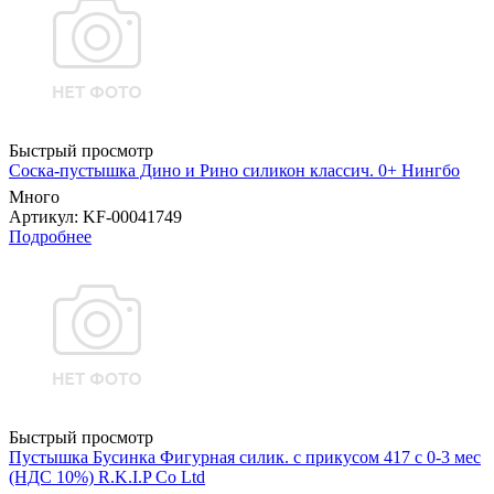
Быстрый просмотр
Соска-пустышка Дино и Рино силикон классич. 0+ Нингбо
Много
Артикул
: KF-00041749
Подробнее
Быстрый просмотр
Пустышка Бусинка Фигурная силик. с прикусом 417 с 0-3 мес
(НДС 10%) R.K.I.P Co Ltd