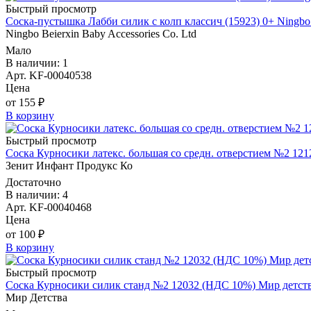
Быстрый просмотр
Соска-пустышка Лабби силик с колп классич (15923) 0+ Ningbo B
Ningbo Beierxin Baby Accessories Co. Ltd
Мало
В наличии: 1
Арт. KF-00040538
Цена
от 155 ₽
В корзину
Быстрый просмотр
Соска Курносики латекс. большая со средн. отверстием №2 1
Зенит Инфант Продукс Ко
Достаточно
В наличии: 4
Арт. KF-00040468
Цена
от 100 ₽
В корзину
Быстрый просмотр
Соска Курносики силик станд №2 12032 (НДС 10%) Мир детс
Мир Детства