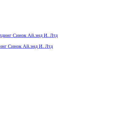
инг Синок Ай.энд И. Лтд