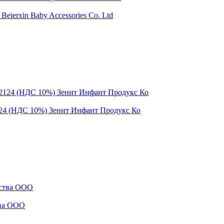
eierxin Baby Accessories Co. Ltd
2124 (НДС 10%) Зенит Инфант Продукс Ко
тва ООО