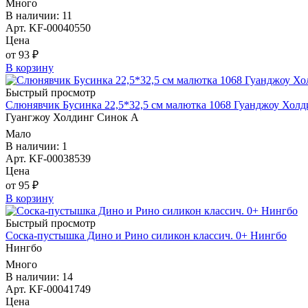
Много
В наличии: 11
Арт. KF-00040550
Цена
от 93 ₽
В корзину
Быстрый просмотр
Слюнявчик Бусинка 22,5*32,5 см малютка 1068 Гуанджоу Холд
Гуангжоу Холдинг Синок А
Мало
В наличии: 1
Арт. KF-00038539
Цена
от 95 ₽
В корзину
Быстрый просмотр
Соска-пустышка Дино и Рино силикон классич. 0+ Нингбо
Нингбо
Много
В наличии: 14
Арт. KF-00041749
Цена