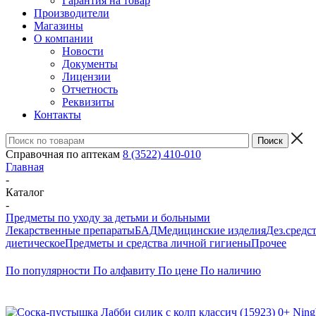
Гарантия на товар
Производители
Магазины
О компании
Новости
Документы
Лицензии
Отчетность
Реквизиты
Контакты
Справочная по аптекам
8 (3522) 410-010
Главная
-
Каталог
-
Предметы по уходу за детьми и больными
Лекарственные препараты
БАД
Медицинские изделия
Дез.средс
диетическое
Предметы и средства личной гигиены
Прочее
По популярности
По алфавиту
По цене
По наличию