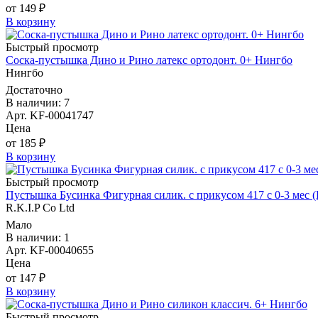
от 149 ₽
В корзину
Быстрый просмотр
Соска-пустышка Дино и Рино латекс ортодонт. 0+ Нингбо
Нингбо
Достаточно
В наличии: 7
Арт. KF-00041747
Цена
от 185 ₽
В корзину
Быстрый просмотр
Пустышка Бусинка Фигурная силик. с прикусом 417 с 0-3 мес (
R.K.I.P Co Ltd
Мало
В наличии: 1
Арт. KF-00040655
Цена
от 147 ₽
В корзину
Быстрый просмотр