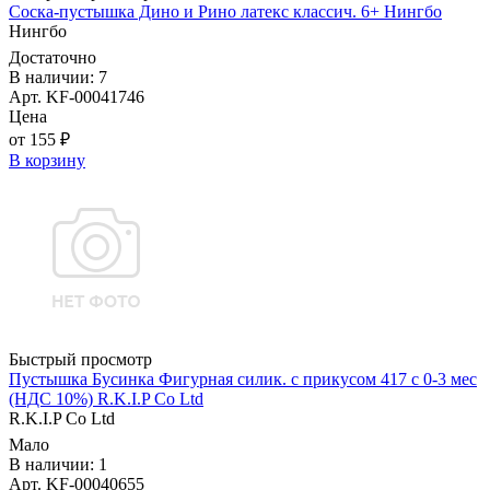
Соска-пустышка Дино и Рино латекс классич. 6+ Нингбо
Нингбо
Достаточно
В наличии: 7
Арт. KF-00041746
Цена
от 155 ₽
В корзину
Быстрый просмотр
Пустышка Бусинка Фигурная силик. с прикусом 417 с 0-3 мес
(НДС 10%) R.K.I.P Co Ltd
R.K.I.P Co Ltd
Мало
В наличии: 1
Арт. KF-00040655