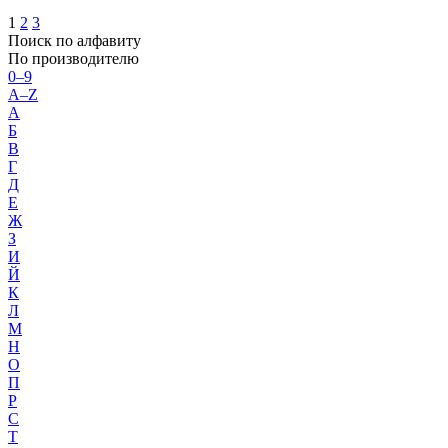
1
2
3
Поиск по алфавиту
По производителю
0–9
A–Z
А
Б
В
Г
Д
Е
Ж
З
И
Й
К
Л
М
Н
О
П
Р
С
Т