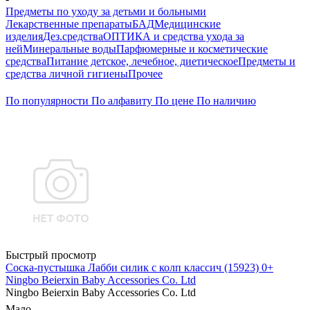
Предметы по уходу за детьми и больными
Лекарственные препараты
БАД
Медицинские
изделия
Дез.средства
ОПТИКА и средства ухода за
ней
Минеральные воды
Парфюмерные и косметические
средства
Питание детское, лечебное, диетическое
Предметы и
средства личной гигиены
Прочее
По популярности
По алфавиту
По цене
По наличию
Быстрый просмотр
Соска-пустышка Лабби силик с колп классич (15923) 0+
Ningbo Beierxin Baby Accessories Co. Ltd
Ningbo Beierxin Baby Accessories Co. Ltd
Мало