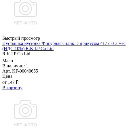
Быстрый просмотр
Пустышка Бусинка Фигурная силик. с прикусом 417 с 0-3 мес
(НДС 10%) R.K.I.P Co Ltd
R.K.I.P Co Ltd
Мало
В наличии: 1
Арт. KF-00040655
Цена
от 147 ₽
В корзину