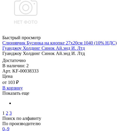
Быстрый просмотр
Слюнявчик Бусинка на кнопке 27х20см 1040 (10% НДС)
Гуанджоу Холдинг Синок Ай.энд И. Лтд
Гуанджоу Холдинг Синок Ай.энд И. Лтд
Достаточно
В наличии: 2
Арт. KF-00038333
Цена
от 103 ₽
В корзину
Показать еще
1
2
3
Поиск по алфавиту
По производителю
0–9