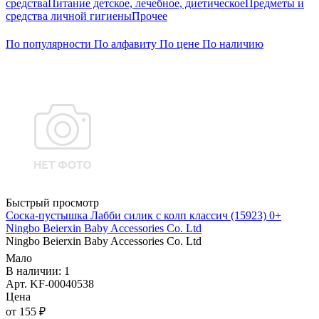
средства
Питание детское, лечебное, диетическое
Предметы и
средства личной гигиены
Прочее
По популярности
По алфавиту
По цене
По наличию
Быстрый просмотр
Соска-пустышка Лабби силик с колп классич (15923) 0+
Ningbo Beierxin Baby Accessories Co. Ltd
Ningbo Beierxin Baby Accessories Co. Ltd
Мало
В наличии: 1
Арт. KF-00040538
Цена
от 155 ₽