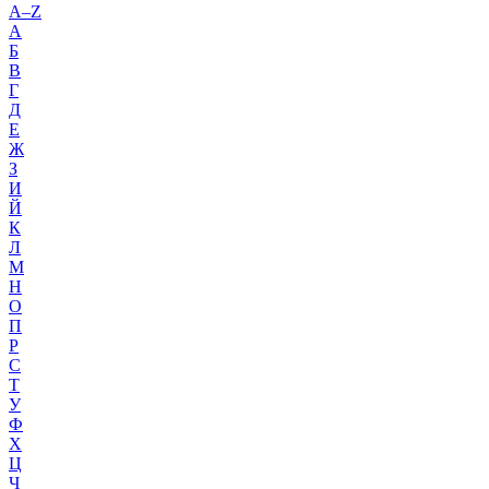
A–Z
А
Б
В
Г
Д
Е
Ж
З
И
Й
К
Л
М
Н
О
П
Р
С
Т
У
Ф
Х
Ц
Ч