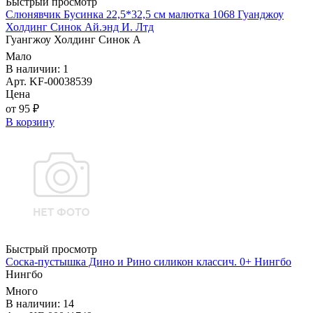
Быстрый просмотр
Слюнявчик Бусинка 22,5*32,5 см малютка 1068 Гуанджоу
Холдинг Синок Ай.энд И. Лтд
Гуангжоу Холдинг Синок А
Мало
В наличии: 1
Арт. KF-00038539
Цена
от 95 ₽
В корзину
Быстрый просмотр
Соска-пустышка Дино и Рино силикон классич. 0+ Нингбо
Нингбо
Много
В наличии: 14