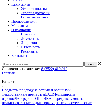
Услуги
Как купить
Условия оплаты
Условия доставки
Гарантия на товар
Производители
Магазины
О компании
Новости
Документы
Лицензии
Отчетность
Реквизиты
Контакты
Справочная по аптекам
8 (3522) 410-010
Главная
-
Каталог
-
Предметы по уходу за детьми и больными
Лекарственные препараты
БАД
Медицинские
изделия
Дез.средства
ОПТИКА и средства ухода за
ней
Минеральные воды
Парфюмерные и косметические