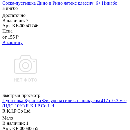
Соска-пустышка Дино и Рино латекс классич. 6+ Нингбо
Нингбо
Достаточно
В наличии: 7
Арт. KF-00041746
Цена
от 155 ₽
В корзину
Быстрый просмотр
Пустышка Бусинка Фигурная силик. с прикусом 417 с 0-3 мес
(НДС 10%) R.K.I.P Co Ltd
R.K.I.P Co Ltd
Мало
В наличии: 1
Арт. KF-00040655