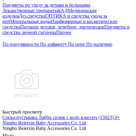
Предметы по уходу за детьми и больными
Лекарственные препараты
БАД
Медицинские
изделия
Дез.средства
ОПТИКА и средства ухода за
ней
Минеральные воды
Парфюмерные и косметические
средства
Питание детское, лечебное, диетическое
Предметы и
средства личной гигиены
Прочее
По популярности
По алфавиту
По цене
По наличию
Быстрый просмотр
Соска-пустышка Лабби силик с колп классич (15923) 0+
Ningbo Beierxin Baby Accessories Co. Ltd
Ningbo Beierxin Baby Accessories Co. Ltd
Мало