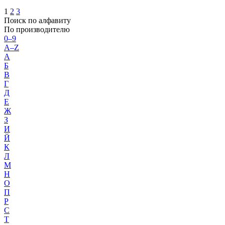
1
2
3
Поиск по алфавиту
По производителю
0–9
A–Z
А
Б
В
Г
Д
Е
Ж
З
И
Й
К
Л
М
Н
О
П
Р
С
Т