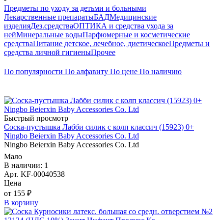
Предметы по уходу за детьми и больными
Лекарственные препараты
БАД
Медицинские
изделия
Дез.средства
ОПТИКА и средства ухода за
ней
Минеральные воды
Парфюмерные и косметические
средства
Питание детское, лечебное, диетическое
Предметы и
средства личной гигиены
Прочее
По популярности
По алфавиту
По цене
По наличию
Быстрый просмотр
Соска-пустышка Лабби силик с колп классич (15923) 0+
Ningbo Beierxin Baby Accessories Co. Ltd
Ningbo Beierxin Baby Accessories Co. Ltd
Мало
В наличии: 1
Арт. KF-00040538
Цена
от 155 ₽
В корзину