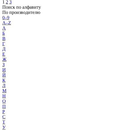
1
2
3
Поиск по алфавиту
По производителю
0–9
A–Z
А
Б
В
Г
Д
Е
Ж
З
И
Й
К
Л
М
Н
О
П
Р
С
Т
У