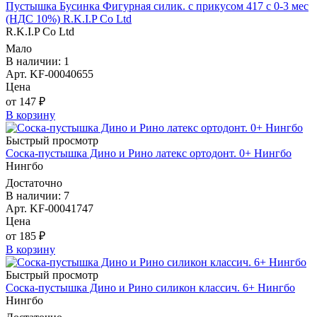
Пустышка Бусинка Фигурная силик. с прикусом 417 с 0-3 мес
(НДС 10%) R.K.I.P Co Ltd
R.K.I.P Co Ltd
Мало
В наличии: 1
Арт. KF-00040655
Цена
от 147 ₽
В корзину
Быстрый просмотр
Соска-пустышка Дино и Рино латекс ортодонт. 0+ Нингбо
Нингбо
Достаточно
В наличии: 7
Арт. KF-00041747
Цена
от 185 ₽
В корзину
Быстрый просмотр
Соска-пустышка Дино и Рино силикон классич. 6+ Нингбо
Нингбо