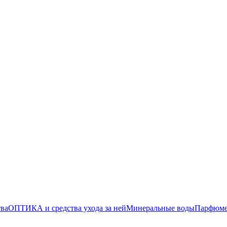
тва
ОПТИКА и средства ухода за ней
Минеральные воды
Парфюмер