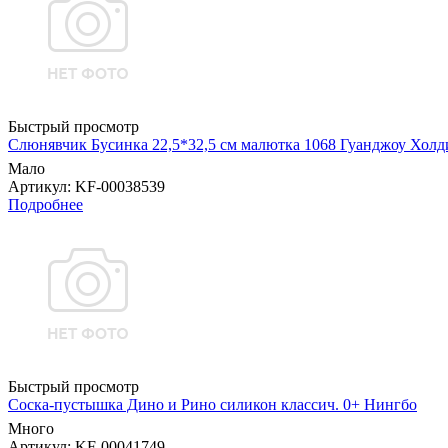
Быстрый просмотр
Слюнявчик Бусинка 22,5*32,5 см малютка 1068 Гуанджоу Холд
Мало
Артикул
: KF-00038539
Подробнее
Быстрый просмотр
Соска-пустышка Дино и Рино силикон классич. 0+ Нингбо
Много
Артикул
: KF-00041749