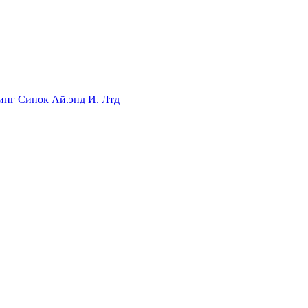
инг Синок Ай.энд И. Лтд