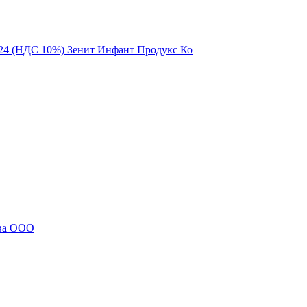
2124 (НДС 10%) Зенит Инфант Продукс Ко
тва ООО