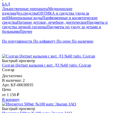
БАД
Лекарственные препараты
Медицинские
изделия
Дез.средства
ОПТИКА и средства ухода за
ней
Минеральные воды
Парфюмерные и косметические
средства
Питание детское, лечебное, диетическое
Предметы и
средства личной гигиены
Предметы по уходу за детьми и
больными
Прочее
По популярности
По алфавиту
По цене
По наличию
Быстрый просмотр
Солгар Цитрат кальция с вит. Д3 №60 табл. Солгар
Солгар
Достаточно
В наличии: 2
Арт. KF-00030935
Цена
от 1 150 ₽
В корзину
Быстрый просмотр