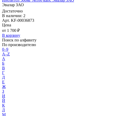
Инозитол 500мг №100 капс Эвалар ЗАО
Эвалар ЗАО
Достаточно
В наличии: 2
Арт. KF-00036873
Цена
от 1 700 ₽
В корзину
Поиск по алфавиту
По производителю
0–9
A–Z
А
Б
В
Г
Д
Е
Ж
З
И
Й
К
Л
М