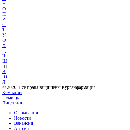
Н
О
П
Р
С
Т
У
Ф
Х
Ц
Ч
Ш
Щ
Э
Ю
Я
© 2026. Все права защищены Курганфармация
Компания
Помощь
Лицензии
О компании
Новости
Вакансии
Аптеки