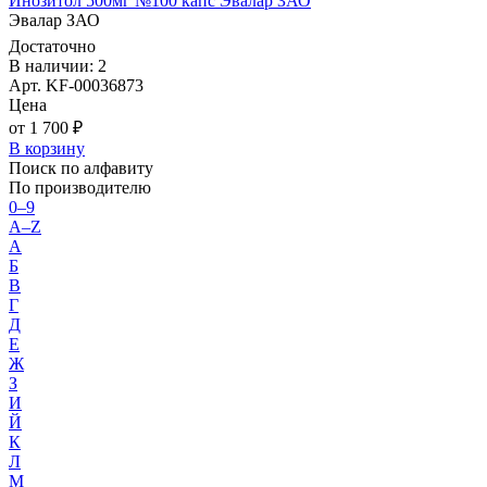
Инозитол 500мг №100 капс Эвалар ЗАО
Эвалар ЗАО
Достаточно
В наличии: 2
Арт. KF-00036873
Цена
от 1 700 ₽
В корзину
Поиск по алфавиту
По производителю
0–9
A–Z
А
Б
В
Г
Д
Е
Ж
З
И
Й
К
Л
М