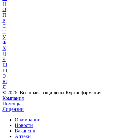
Н
О
П
Р
С
Т
У
Ф
Х
Ц
Ч
Ш
Щ
Э
Ю
Я
© 2026. Все права защищены Курганфармация
Компания
Помощь
Лицензии
О компании
Новости
Вакансии
Аптеки