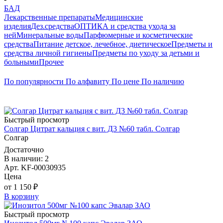
БАД
Лекарственные препараты
Медицинские
изделия
Дез.средства
ОПТИКА и средства ухода за
ней
Минеральные воды
Парфюмерные и косметические
средства
Питание детское, лечебное, диетическое
Предметы и
средства личной гигиены
Предметы по уходу за детьми и
больными
Прочее
По популярности
По алфавиту
По цене
По наличию
Быстрый просмотр
Солгар Цитрат кальция с вит. Д3 №60 табл. Солгар
Солгар
Достаточно
В наличии: 2
Арт. KF-00030935
Цена
от 1 150 ₽
В корзину
Быстрый просмотр