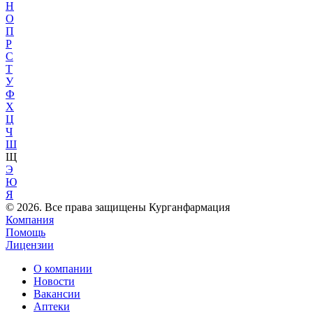
Н
О
П
Р
С
Т
У
Ф
Х
Ц
Ч
Ш
Щ
Э
Ю
Я
© 2026. Все права защищены Курганфармация
Компания
Помощь
Лицензии
О компании
Новости
Вакансии
Аптеки