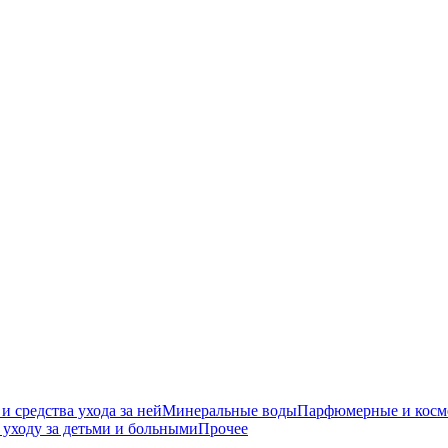
средства ухода за ней
Минеральные воды
Парфюмерные и косме
уходу за детьми и больными
Прочее