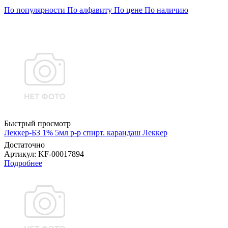
По популярности
По алфавиту
По цене
По наличию
Быстрый просмотр
Леккер-БЗ 1% 5мл р-р спирт. карандаш Леккер
Достаточно
Артикул
: KF-00017894
Подробнее