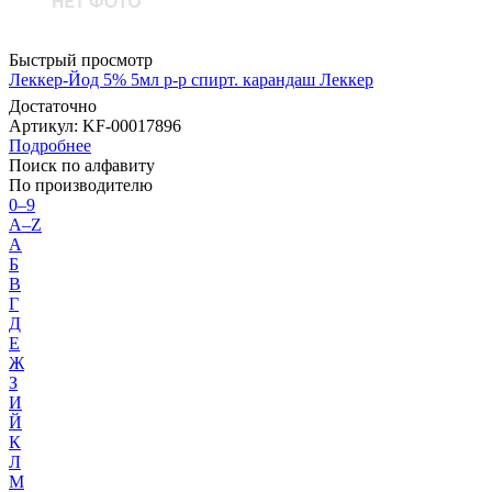
Быстрый просмотр
Леккер-Йод 5% 5мл р-р спирт. карандаш Леккер
Достаточно
Артикул
: KF-00017896
Подробнее
Поиск по алфавиту
По производителю
0–9
A–Z
А
Б
В
Г
Д
Е
Ж
З
И
Й
К
Л
М