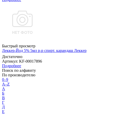
Быстрый просмотр
Леккер-Йод 5% 5мл р-р спирт. карандаш Леккер
Достаточно
Артикул
: KF-00017896
Подробнее
Поиск по алфавиту
По производителю
0–9
A–Z
А
Б
В
Г
Д
Е