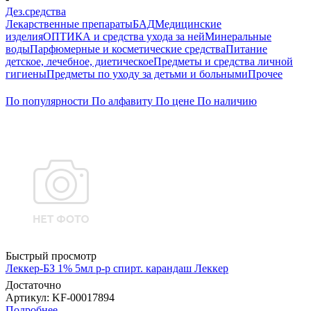
Дез.средства
Лекарственные препараты
БАД
Медицинские
изделия
ОПТИКА и средства ухода за ней
Минеральные
воды
Парфюмерные и косметические средства
Питание
детское, лечебное, диетическое
Предметы и средства личной
гигиены
Предметы по уходу за детьми и больными
Прочее
По популярности
По алфавиту
По цене
По наличию
Быстрый просмотр
Леккер-БЗ 1% 5мл р-р спирт. карандаш Леккер
Достаточно
Артикул
: KF-00017894
Подробнее