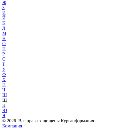
Ж
З
И
Й
К
Л
М
Н
О
П
Р
С
Т
У
Ф
Х
Ц
Ч
Ш
Щ
Э
Ю
Я
© 2026. Все права защищены Курганфармация
Компания