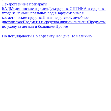
Лекарственные препараты
БАД
Медицинские изделия
Дез.средства
ОПТИКА и средства
ухода за ней
Минеральные воды
Парфюмерные и
косметические средства
Питание детское, лечебное,
диетическое
Предметы и средства личной гигиены
Предметы
по уходу за детьми и больными
Прочее
По популярности
По алфавиту
По цене
По наличию