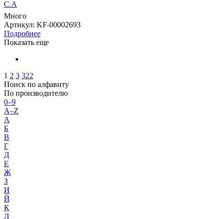
С.А
Много
Артикул
: KF-00002693
Подробнее
Показать еще
1
2
3
322
Поиск по алфавиту
По производителю
0–9
A–Z
А
Б
В
Г
Д
Е
Ж
З
И
Й
К
Л