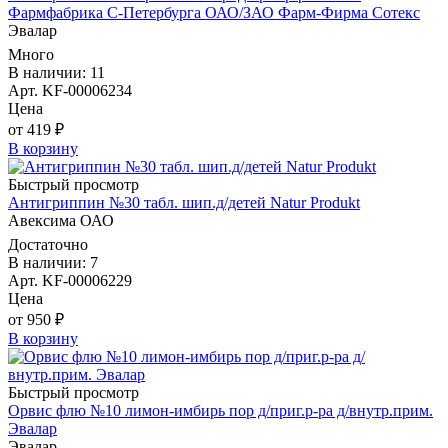
Фармфабрика С-Петербурга ОАО/ЗАО Фарм-Фирма Сотекс
Эвалар
Много
В наличии: 11
Арт. KF-00006234
Цена
от 419 ₽
В корзину
Быстрый просмотр
Антигриппин №30 табл. шип.д/детей Natur Produkt
Авексима ОАО
Достаточно
В наличии: 7
Арт. KF-00006229
Цена
от 950 ₽
В корзину
Быстрый просмотр
Орвис флю №10 лимон-имбирь пор д/приг.р-ра д/внутр.прим.
Эвалар
Эвалар