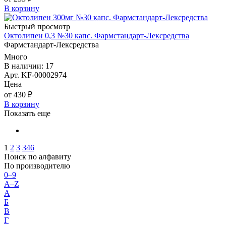
В корзину
Быстрый просмотр
Октолипен 0,3 №30 капс. Фармстандарт-Лексредства
Фармстандарт-Лексредства
Много
В наличии: 17
Арт. KF-00002974
Цена
от 430 ₽
В корзину
Показать еще
1
2
3
346
Поиск по алфавиту
По производителю
0–9
A–Z
А
Б
В
Г