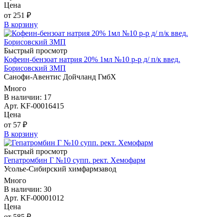
Цена
от 251 ₽
В корзину
Быстрый просмотр
Кофеин-бензоат натрия 20% 1мл №10 р-р д/ п/к введ.
Борисовский ЗМП
Санофи-Авентис Дойчланд ГмбХ
Много
В наличии: 17
Арт. KF-00016415
Цена
от 57 ₽
В корзину
Быстрый просмотр
Гепатромбин Г №10 супп. рект. Хемофарм
Усолье-Сибирский химфармзавод
Много
В наличии: 30
Арт. KF-00001012
Цена
от 585 ₽