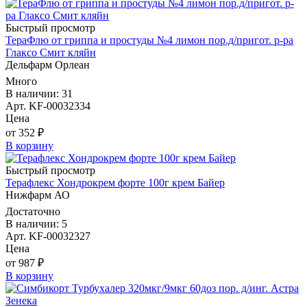
Быстрый просмотр
ТераФлю от гриппа и простуды №4 лимон пор.д/пригот. р-ра
Глаксо Смит кляйн
Дельфарм Орлеан
Много
В наличии: 31
Арт. KF-00032334
Цена
от 352 ₽
В корзину
Быстрый просмотр
Терафлекс Хондрокрем форте 100г крем Байер
Нижфарм АО
Достаточно
В наличии: 5
Арт. KF-00032327
Цена
от 987 ₽
В корзину