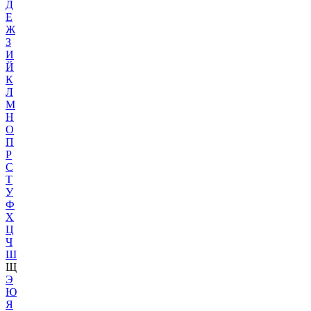
Д
Е
Ж
З
И
Й
К
Л
М
Н
О
П
Р
С
Т
У
Ф
Х
Ц
Ч
Ш
Щ
Э
Ю
Я