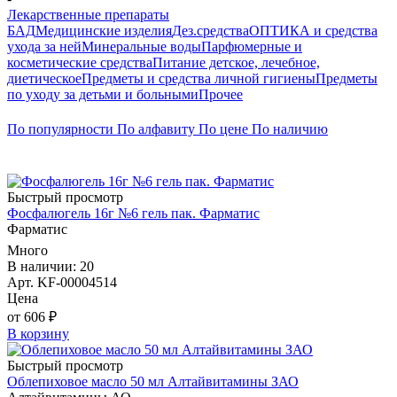
Лекарственные препараты
БАД
Медицинские изделия
Дез.средства
ОПТИКА и средства
ухода за ней
Минеральные воды
Парфюмерные и
косметические средства
Питание детское, лечебное,
диетическое
Предметы и средства личной гигиены
Предметы
по уходу за детьми и больными
Прочее
По популярности
По алфавиту
По цене
По наличию
Быстрый просмотр
Фосфалюгель 16г №6 гель пак. Фарматис
Фарматис
Много
В наличии: 20
Арт. KF-00004514
Цена
от 606 ₽
В корзину
Быстрый просмотр
Облепиховое масло 50 мл Алтайвитамины ЗАО