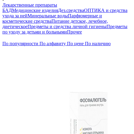
Лекарственные препараты
БАД
Медицинские изделия
Дез.средства
ОПТИКА и средства
ухода за ней
Минеральные воды
Парфюмерные и
косметические средства
Питание детское, лечебное,
диетическое
Предметы и средства личной гигиены
Предметы
по уходу за детьми и больными
Прочее
По популярности
По алфавиту
По цене
По наличию