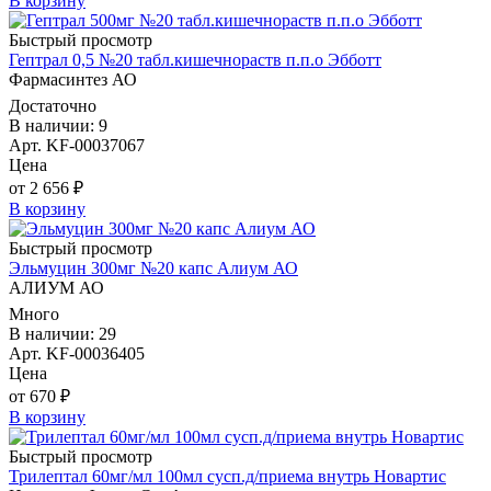
В корзину
Быстрый просмотр
Гептрал 0,5 №20 табл.кишечнораств п.п.о Эбботт
Фармасинтез АО
Достаточно
В наличии: 9
Арт. KF-00037067
Цена
от 2 656 ₽
В корзину
Быстрый просмотр
Эльмуцин 300мг №20 капс Алиум АО
АЛИУМ АО
Много
В наличии: 29
Арт. KF-00036405
Цена
от 670 ₽
В корзину
Быстрый просмотр
Трилептал 60мг/мл 100мл сусп.д/приема внутрь Новартис