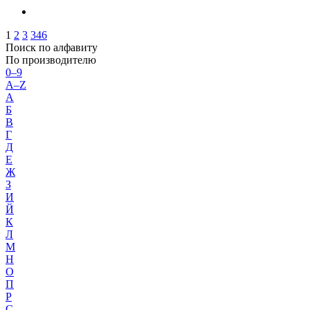
1
2
3
346
Поиск по алфавиту
По производителю
0–9
A–Z
А
Б
В
Г
Д
Е
Ж
З
И
Й
К
Л
М
Н
О
П
Р
С