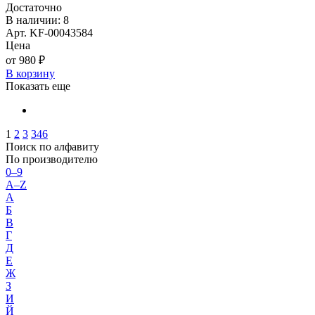
Достаточно
В наличии: 8
Арт. KF-00043584
Цена
от 980 ₽
В корзину
Показать еще
1
2
3
346
Поиск по алфавиту
По производителю
0–9
A–Z
А
Б
В
Г
Д
Е
Ж
З
И
Й