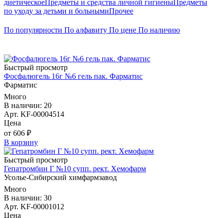
диетическое
Предметы и средства личной гигиены
Предметы
по уходу за детьми и больными
Прочее
По популярности
По алфавиту
По цене
По наличию
Быстрый просмотр
Фосфалюгель 16г №6 гель пак. Фарматис
Фарматис
Много
В наличии: 20
Арт. KF-00004514
Цена
от 606 ₽
В корзину
Быстрый просмотр
Гепатромбин Г №10 супп. рект. Хемофарм
Усолье-Сибирский химфармзавод
Много
В наличии: 30
Арт. KF-00001012
Цена