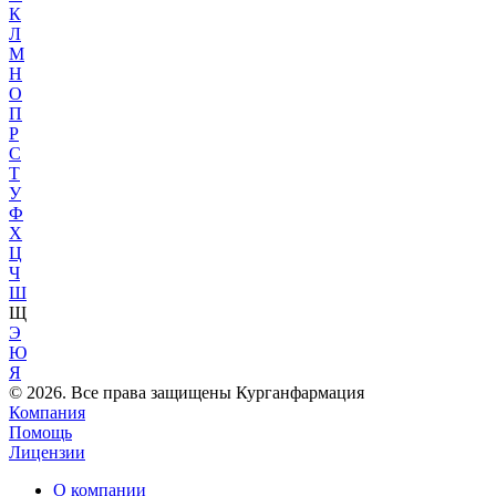
К
Л
М
Н
О
П
Р
С
Т
У
Ф
Х
Ц
Ч
Ш
Щ
Э
Ю
Я
© 2026. Все права защищены Курганфармация
Компания
Помощь
Лицензии
О компании