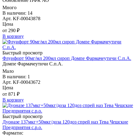
Обновление ПФК АО
Много
В наличии: 14
Арт. KF-00043878
Цена
от 290 ₽
В корзину
Быстрый просмотр
Флуифорт 90мг/мл 200мл сироп Домпе Фармачеутичи С.п.А.
Домпе Фармачеутичи С.п.А.
Мало
В наличии: 1
Арт. KF-00043672
Цена
от 871 ₽
В корзину
Быстрый просмотр
Дуоназе 137мкг+50мкг/доза 120доз спрей наз Тева Чешские
Предприятия с.р.о.
Фарматис