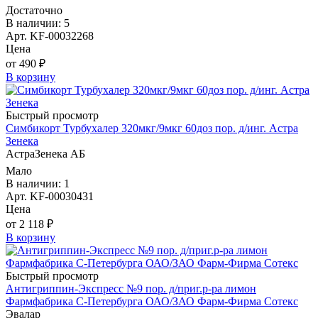
Достаточно
В наличии: 5
Арт. KF-00032268
Цена
от 490 ₽
В корзину
Быстрый просмотр
Симбикорт Турбухалер 320мкг/9мкг 60доз пор. д/инг. Астра
Зенека
АстраЗенека АБ
Мало
В наличии: 1
Арт. KF-00030431
Цена
от 2 118 ₽
В корзину
Быстрый просмотр
Антигриппин-Экспресс №9 пор. д/приг.р-ра лимон
Фармфабрика С-Петербурга ОАО/ЗАО Фарм-Фирма Сотекс
Эвалар