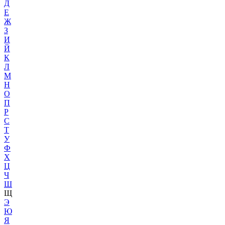
Д
Е
Ж
З
И
Й
К
Л
М
Н
О
П
Р
С
Т
У
Ф
Х
Ц
Ч
Ш
Щ
Э
Ю
Я