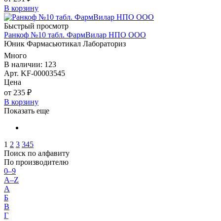
В корзину
Быстрый просмотр
Ранкоф №10 табл. ФармВилар НПО ООО
Юник Фармасьютикал Лабораториз
Много
В наличии: 123
Арт. KF-00003545
Цена
от 235 ₽
В корзину
Показать еще
1
2
3
345
Поиск по алфавиту
По производителю
0–9
A–Z
А
Б
В
Г