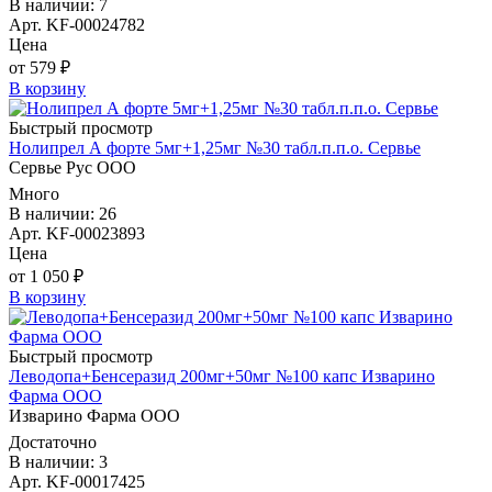
В наличии: 7
Арт. KF-00024782
Цена
от 579 ₽
В корзину
Быстрый просмотр
Нолипрел А форте 5мг+1,25мг №30 табл.п.п.о. Сервье
Сервье Рус ООО
Много
В наличии: 26
Арт. KF-00023893
Цена
от 1 050 ₽
В корзину
Быстрый просмотр
Леводопа+Бенсеразид 200мг+50мг №100 капс Изварино
Фарма ООО
Изварино Фарма ООО
Достаточно
В наличии: 3
Арт. KF-00017425