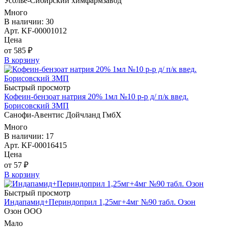
Усолье-Сибирский химфармзавод
Много
В наличии: 30
Арт. KF-00001012
Цена
от 585 ₽
В корзину
Быстрый просмотр
Кофеин-бензоат натрия 20% 1мл №10 р-р д/ п/к введ.
Борисовский ЗМП
Санофи-Авентис Дойчланд ГмбХ
Много
В наличии: 17
Арт. KF-00016415
Цена
от 57 ₽
В корзину
Быстрый просмотр
Индапамид+Периндоприл 1,25мг+4мг №90 табл. Озон
Озон ООО
Мало