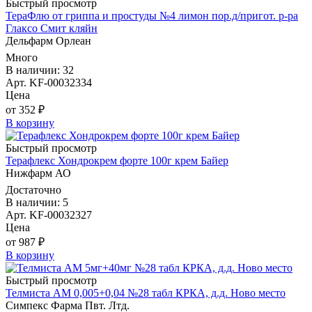
Быстрый просмотр
ТераФлю от гриппа и простуды №4 лимон пор.д/пригот. р-ра
Глаксо Смит кляйн
Дельфарм Орлеан
Много
В наличии: 32
Арт. KF-00032334
Цена
от 352 ₽
В корзину
Быстрый просмотр
Терафлекс Хондрокрем форте 100г крем Байер
Нижфарм АО
Достаточно
В наличии: 5
Арт. KF-00032327
Цена
от 987 ₽
В корзину
Быстрый просмотр
Телмиста АМ 0,005+0,04 №28 табл КРКА, д.д. Ново место
Симпекс Фарма Пвт. Лтд.