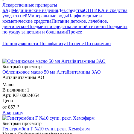
Лекарственные препараты
БАД
Медицинские изделия
Дез.средства
ОПТИКА и средства
ухода за ней
Минеральные воды
Парфюмерные и
косметические средства
Питание детское, лечебное,
диетическое
Предметы и средства личной гигиены
Предметы
по уходу за детьми и больными
Прочее
По популярности
По алфавиту
По цене
По наличию
Быстрый просмотр
Облепиховое масло 50 мл Алтайвитамины ЗАО
Алтайвитамины АО
Мало
В наличии: 1
Арт. KF-00024054
Цена
от 857 ₽
В корзину
Быстрый просмотр
Гепатромбин Г №10 супп. рект. Хемофарм