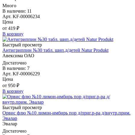
Много
В наличии: 11
Арт. KF-00006234
Цена
от 419 ₽
В корзину
Быстрый просмотр
Антигриппин №30 табл. шип.д/детей Natur Produkt
Авексима ОАО
Достаточно
В наличии: 7
Арт. KF-00006229
Цена
от 950 ₽
В корзину
Быстрый просмотр
Орвис флю №10 лимон-имбирь пор д/приг.р-ра д/внутр.прим.
Эвалар
Эвалар
Достаточно