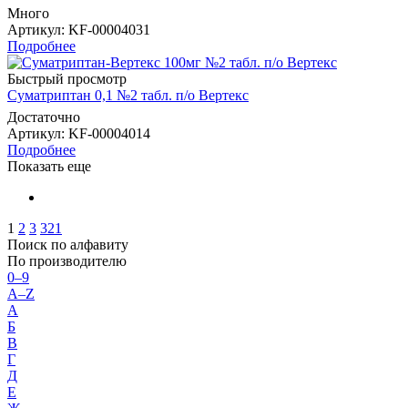
Много
Артикул
: KF-00004031
Подробнее
Быстрый просмотр
Суматриптан 0,1 №2 табл. п/о Вертекс
Достаточно
Артикул
: KF-00004014
Подробнее
Показать еще
1
2
3
321
Поиск по алфавиту
По производителю
0–9
A–Z
А
Б
В
Г
Д
Е