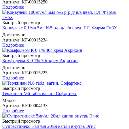
Артикул
: KF-00015250
Подробнее
Быстрый просмотр
Конвулекс 0,1/мл 5мл №5 р-р д/ в/в введ. Г.Л. Фарма ГмбХ
Достаточно
Артикул
: KF-00015234
Подробнее
Быстрый просмотр
Комфодерм К 0,1% 30г крем Акрихин
Достаточно
Артикул
: KF-00015225
Подробнее
Быстрый просмотр
Тержинан №6 табл. вагин. Софартекс
Много
Артикул
: KF-00004133
Подробнее
Быстрый просмотр
Супрастинекс 5 мг/мл 20мл капли внутрь Эгис