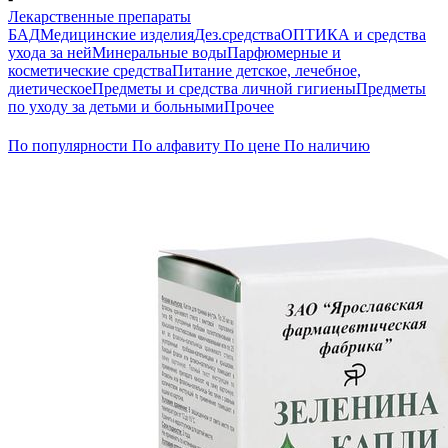
Лекарственные препараты
БАД
Медицинские изделия
Дез.средства
ОПТИКА и средства
ухода за ней
Минеральные воды
Парфюмерные и
косметические средства
Питание детское, лечебное,
диетическое
Предметы и средства личной гигиены
Предметы
по уходу за детьми и больными
Прочее
По популярности
По алфавиту
По цене
По наличию