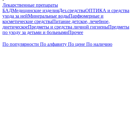
Лекарственные препараты
БАД
Медицинские изделия
Дез.средства
ОПТИКА и средства
ухода за ней
Минеральные воды
Парфюмерные и
косметические средства
Питание детское, лечебное,
диетическое
Предметы и средства личной гигиены
Предметы
по уходу за детьми и больными
Прочее
По популярности
По алфавиту
По цене
По наличию