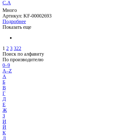
С.А
Много
Артикул
: KF-00002693
Подробнее
Показать еще
1
2
3
322
Поиск по алфавиту
По производителю
0–9
A–Z
А
Б
В
Г
Д
Е
Ж
З
И
Й
К
Л