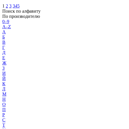
1
2
3
345
Поиск по алфавиту
По производителю
0–9
A–Z
А
Б
В
Г
Д
Е
Ж
З
И
Й
К
Л
М
Н
О
П
Р
С
Т