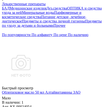
Лекарственные препараты
БАД
Медицинские изделия
Дез.средства
ОПТИКА и средства
ухода за ней
Минеральные воды
Парфюмерные и
косметические средства
Питание детское, лечебное,
диетическое
Предметы и средства личной гигиены
Предметы
по уходу за детьми и больными
Прочее
По популярности
По алфавиту
По цене
По наличию
Быстрый просмотр
Облепиховое масло 50 мл Алтайвитамины ЗАО
Мало
В наличии: 1
Арт. KF-00024054