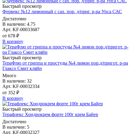
Быстрый просмотр
Фервекс №12 лимонный с сах. пор. д/приг. р-ра Упса САС
Достаточно
В наличии: 4.75
Арт. KF-00033687
от 678 ₽
В корзину
Быстрый просмотр
ТераФлю от гриппа и простуды №4 лимон пор.д/пригот. р-ра
Глаксо Смит кляйн
Много
В наличии: 32
Арт. KF-00032334
от 352 ₽
В корзину
Быстрый просмотр
Терафлекс Хондрокрем форте 100г крем Байер
Достаточно
В наличии: 5
Арт. KF-00032327