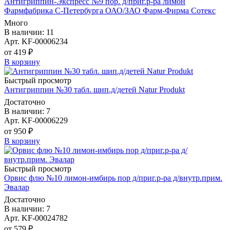
Антигриппин-Экспресс №9 пор. д/приг.р-ра лимон
Фармфабрика С-Петербурга ОАО/ЗАО Фарм-Фирма Сотекс
Много
В наличии: 11
Арт. KF-00006234
от 419 ₽
В корзину
Быстрый просмотр
Антигриппин №30 табл. шип.д/детей Natur Produkt
Достаточно
В наличии: 7
Арт. KF-00006229
от 950 ₽
В корзину
Быстрый просмотр
Орвис флю №10 лимон-имбирь пор д/приг.р-ра д/внутр.прим.
Эвалар
Достаточно
В наличии: 7
Арт. KF-00024782
от 579 ₽