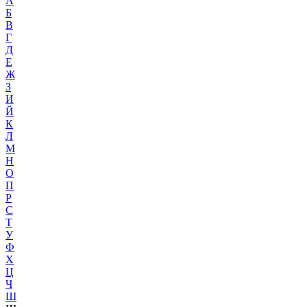
А
Б
В
Г
Д
Е
Ж
З
И
Й
К
Л
М
Н
О
П
Р
С
Т
У
Ф
Х
Ц
Ч
Ш