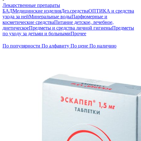
Лекарственные препараты
БАД
Медицинские изделия
Дез.средства
ОПТИКА и средства
ухода за ней
Минеральные воды
Парфюмерные и
косметические средства
Питание детское, лечебное,
диетическое
Предметы и средства личной гигиены
Предметы
по уходу за детьми и больными
Прочее
По популярности
По алфавиту
По цене
По наличию