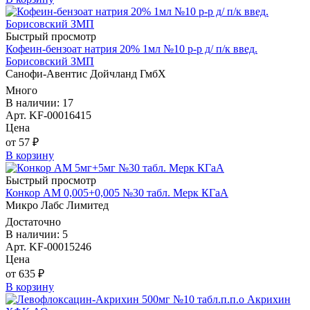
Быстрый просмотр
Кофеин-бензоат натрия 20% 1мл №10 р-р д/ п/к введ.
Борисовский ЗМП
Санофи-Авентис Дойчланд ГмбХ
Много
В наличии: 17
Арт. KF-00016415
Цена
от 57 ₽
В корзину
Быстрый просмотр
Конкор АМ 0,005+0,005 №30 табл. Мерк КГаА
Микро Лабс Лимитед
Достаточно
В наличии: 5
Арт. KF-00015246
Цена
от 635 ₽
В корзину