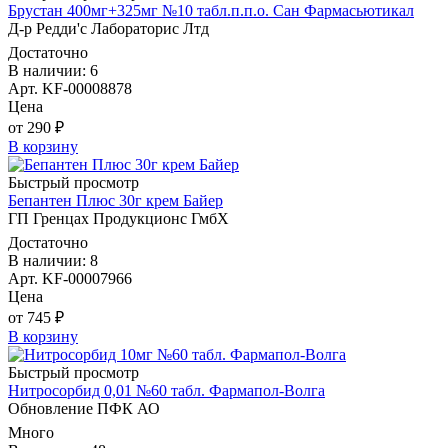
Брустан 400мг+325мг №10 табл.п.п.о. Сан Фармасьютикал
Д-р Редди'с Лабораторис Лтд
Достаточно
В наличии: 6
Арт. KF-00008878
Цена
от 290 ₽
В корзину
Быстрый просмотр
Бепантен Плюс 30г крем Байер
ГП Гренцах Продукционс ГмбХ
Достаточно
В наличии: 8
Арт. KF-00007966
Цена
от 745 ₽
В корзину
Быстрый просмотр
Нитросорбид 0,01 №60 табл. Фармапол-Волга
Обновление ПФК АО
Много