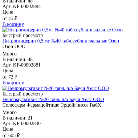
В наличии: 48
Арт. KF-00002884
Цена
от 45 ₽
В корзину
Быстрый просмотр
Нитроглицерин 0,5 мг №40 табл.сублингвальные Озон
Озон ООО
Много
В наличии: 48
Арт. KF-00002881
Цена
от 72 ₽
В корзину
Быстрый просмотр
Нейромультивит №20 табл. п/о Бауш Хелс ООО
Солюфарм Фармацойтише Эрцойгниссе ГмбХ
Много
В наличии: 21
Арт. KF-00002830
Цена
от 605 ₽