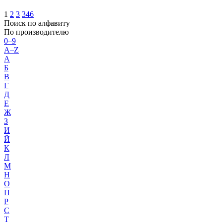
1
2
3
346
Поиск по алфавиту
По производителю
0–9
A–Z
А
Б
В
Г
Д
Е
Ж
З
И
Й
К
Л
М
Н
О
П
Р
С
Т