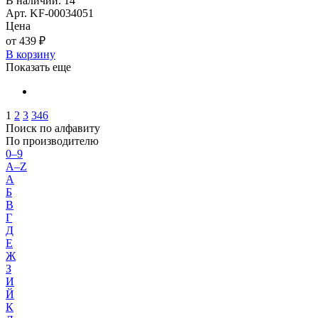
В наличии: 14
Арт. KF-00034051
Цена
от 439 ₽
В корзину
Показать еще
1
2
3
346
Поиск по алфавиту
По производителю
0–9
A–Z
А
Б
В
Г
Д
Е
Ж
З
И
Й
К