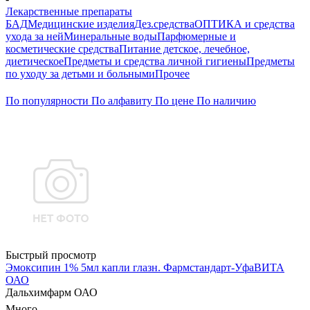
Лекарственные препараты
БАД
Медицинские изделия
Дез.средства
ОПТИКА и средства
ухода за ней
Минеральные воды
Парфюмерные и
косметические средства
Питание детское, лечебное,
диетическое
Предметы и средства личной гигиены
Предметы
по уходу за детьми и больными
Прочее
По популярности
По алфавиту
По цене
По наличию
Быстрый просмотр
Эмоксипин 1% 5мл капли глазн. Фармстандарт-УфаВИТА
ОАО
Дальхимфарм ОАО
Много