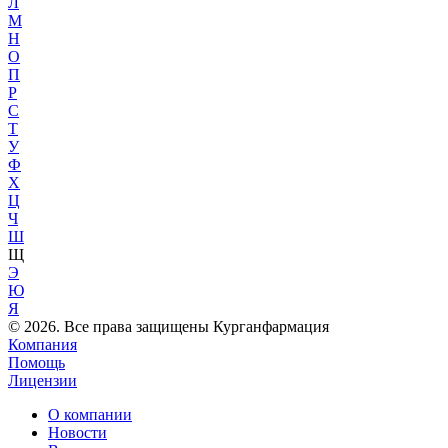
Л
М
Н
О
П
Р
С
Т
У
Ф
Х
Ц
Ч
Ш
Щ
Э
Ю
Я
© 2026. Все права защищены Курганфармация
Компания
Помощь
Лицензии
О компании
Новости