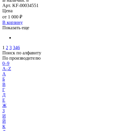
В наличии: 8
Арт. KF-00034551
Цена
от 1 000 ₽
В корзину
Показать еще
1
2
3
346
Поиск по алфавиту
По производителю
0–9
A–Z
А
Б
В
Г
Д
Е
Ж
З
И
Й
К