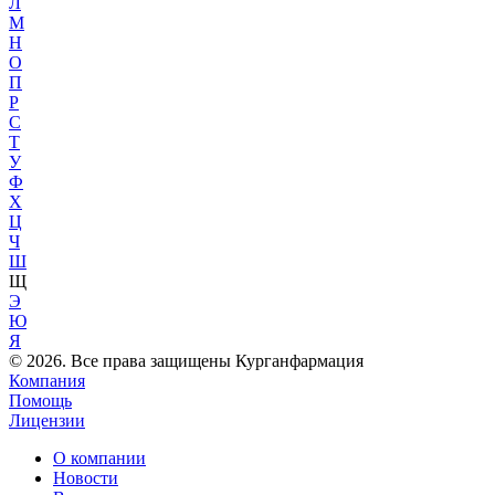
Л
М
Н
О
П
Р
С
Т
У
Ф
Х
Ц
Ч
Ш
Щ
Э
Ю
Я
© 2026. Все права защищены Курганфармация
Компания
Помощь
Лицензии
О компании
Новости