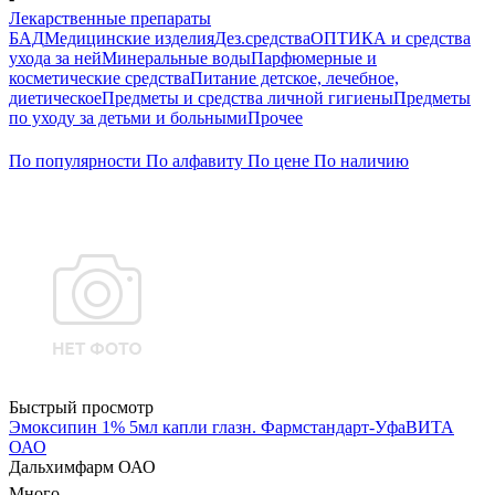
Лекарственные препараты
БАД
Медицинские изделия
Дез.средства
ОПТИКА и средства
ухода за ней
Минеральные воды
Парфюмерные и
косметические средства
Питание детское, лечебное,
диетическое
Предметы и средства личной гигиены
Предметы
по уходу за детьми и больными
Прочее
По популярности
По алфавиту
По цене
По наличию
Быстрый просмотр
Эмоксипин 1% 5мл капли глазн. Фармстандарт-УфаВИТА
ОАО
Дальхимфарм ОАО
Много