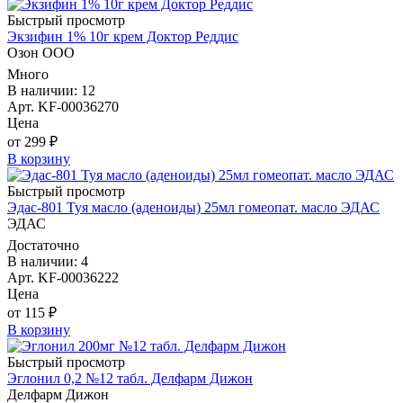
Быстрый просмотр
Экзифин 1% 10г крем Доктор Реддис
Озон ООО
Много
В наличии: 12
Арт. KF-00036270
Цена
от 299 ₽
В корзину
Быстрый просмотр
Эдас-801 Туя масло (аденоиды) 25мл гомеопат. масло ЭДАС
ЭДАС
Достаточно
В наличии: 4
Арт. KF-00036222
Цена
от 115 ₽
В корзину
Быстрый просмотр
Эглонил 0,2 №12 табл. Делфарм Дижон
Делфарм Дижон