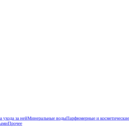
 ухода за ней
Минеральные воды
Парфюмерные и косметические
ными
Прочее